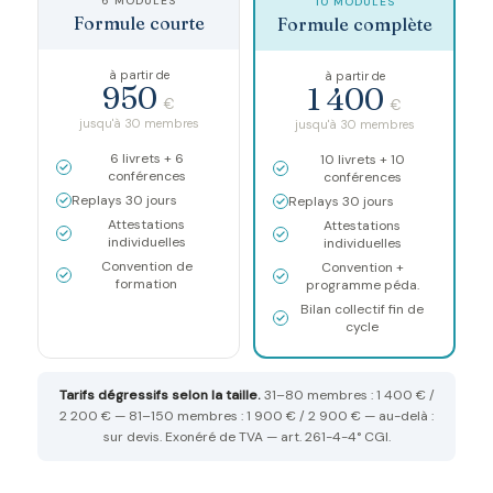
6 MODULES
10 MODULES
Formule courte
Formule complète
à partir de
à partir de
950
1 400
€
€
jusqu'à 30 membres
jusqu'à 30 membres
6 livrets + 6
10 livrets + 10
conférences
conférences
Replays 30 jours
Replays 30 jours
Attestations
Attestations
individuelles
individuelles
Convention de
Convention +
formation
programme péda.
Bilan collectif fin de
cycle
Tarifs dégressifs selon la taille.
31–80 membres : 1 400 € /
2 200 € — 81–150 membres : 1 900 € / 2 900 € — au-delà :
sur devis. Exonéré de TVA — art. 261-4-4° CGI.