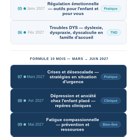
Régulation émotionnelle
— outils pour l'enfant et
05
Janv. 2027
Pratique
pour vous
Troubles DYS — dyslexie,
dyspraxie, dyscalculie en
06
Fév. 2027
TND
famille d'accueil
FORMULE 10 MOIS — MARS → JUIN 2027
Crises et désescalade —
stratégies en situation
07
Mars 2027
Pratique
d'urgence
Dépression et anxiété
chez l'enfant placé —
08
Avr. 2027
Clinique
repères cliniques
Fatigue compassionnelle
— prévention et
09
Mai 2027
Bien-être
ressources